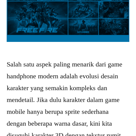
Salah satu aspek paling menarik dari game
handphone modern adalah evolusi desain
karakter yang semakin kompleks dan
mendetail. Jika dulu karakter dalam game
mobile hanya berupa sprite sederhana
dengan beberapa warna dasar, kini kita
disuguhi karakter 3D dengan tekstur rumit,