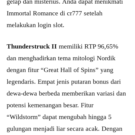
gelap dan misterius. Anda dapat menikmati
Immortal Romance di cr777 setelah
melakukan login slot.
Thunderstruck II
memiliki RTP 96,65%
dan menghadirkan tema mitologi Nordik
dengan fitur “Great Hall of Spins” yang
legendaris. Empat jenis putaran bonus dari
dewa-dewa berbeda memberikan variasi dan
potensi kemenangan besar. Fitur
“Wildstorm” dapat mengubah hingga 5
gulungan menjadi liar secara acak. Dengan