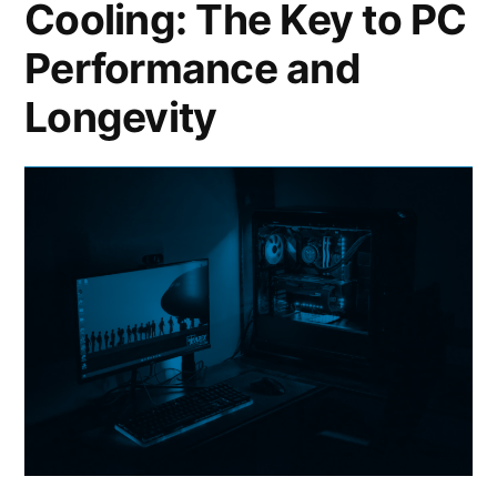
Cooling: The Key to PC
Performance and
Longevity