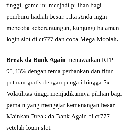
tinggi, game ini menjadi pilihan bagi
pemburu hadiah besar. Jika Anda ingin
mencoba keberuntungan, kunjungi halaman
login slot di cr777 dan coba Mega Moolah.
Break da Bank Again
menawarkan RTP
95,43% dengan tema perbankan dan fitur
putaran gratis dengan pengali hingga 5x.
Volatilitas tinggi menjadikannya pilihan bagi
pemain yang mengejar kemenangan besar.
Mainkan Break da Bank Again di cr777
setelah login slot.