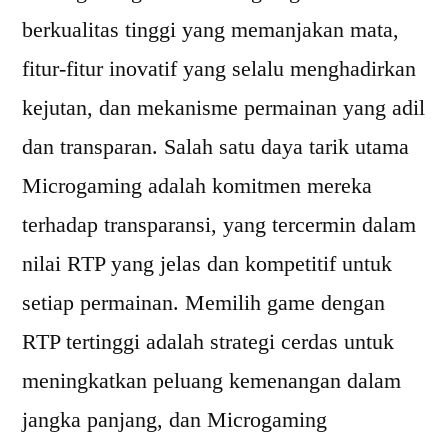
berkualitas tinggi yang memanjakan mata,
fitur-fitur inovatif yang selalu menghadirkan
kejutan, dan mekanisme permainan yang adil
dan transparan. Salah satu daya tarik utama
Microgaming adalah komitmen mereka
terhadap transparansi, yang tercermin dalam
nilai RTP yang jelas dan kompetitif untuk
setiap permainan. Memilih game dengan
RTP tertinggi adalah strategi cerdas untuk
meningkatkan peluang kemenangan dalam
jangka panjang, dan Microgaming