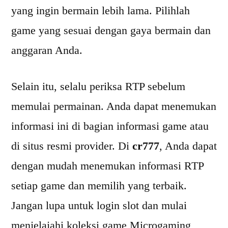
yang ingin bermain lebih lama. Pilihlah
game yang sesuai dengan gaya bermain dan
anggaran Anda.
Selain itu, selalu periksa RTP sebelum
memulai permainan. Anda dapat menemukan
informasi ini di bagian informasi game atau
di situs resmi provider. Di
cr777
, Anda dapat
dengan mudah menemukan informasi RTP
setiap game dan memilih yang terbaik.
Jangan lupa untuk login slot dan mulai
menjelajahi koleksi game Microgaming