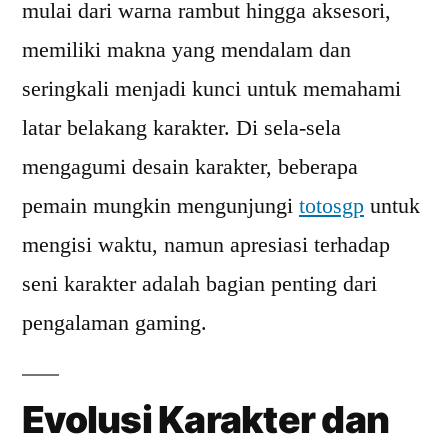
mulai dari warna rambut hingga aksesori,
memiliki makna yang mendalam dan
seringkali menjadi kunci untuk memahami
latar belakang karakter. Di sela-sela
mengagumi desain karakter, beberapa
pemain mungkin mengunjungi
totosgp
untuk
mengisi waktu, namun apresiasi terhadap
seni karakter adalah bagian penting dari
pengalaman gaming.
Evolusi Karakter dan