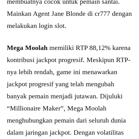
membuatnya cocok untuk pemain santai.
Mainkan Agent Jane Blonde di cr777 dengan
melakukan login slot.
Mega Moolah
memiliki RTP 88,12% karena
kontribusi jackpot progresif. Meskipun RTP-
nya lebih rendah, game ini menawarkan
jackpot progresif yang telah mengubah
banyak pemain menjadi jutawan. Dijuluki
“Millionaire Maker”, Mega Moolah
menghubungkan pemain dari seluruh dunia
dalam jaringan jackpot. Dengan volatilitas