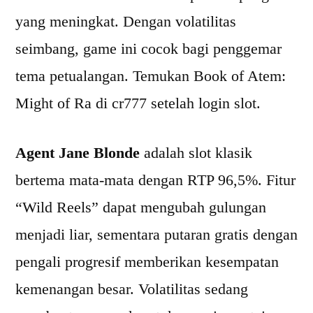
yang meningkat. Dengan volatilitas
seimbang, game ini cocok bagi penggemar
tema petualangan. Temukan Book of Atem:
Might of Ra di cr777 setelah login slot.
Agent Jane Blonde
adalah slot klasik
bertema mata-mata dengan RTP 96,5%. Fitur
“Wild Reels” dapat mengubah gulungan
menjadi liar, sementara putaran gratis dengan
pengali progresif memberikan kesempatan
kemenangan besar. Volatilitas sedang