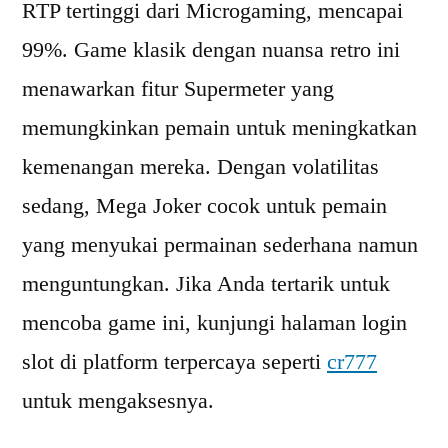
RTP tertinggi dari Microgaming, mencapai
99%. Game klasik dengan nuansa retro ini
menawarkan fitur Supermeter yang
memungkinkan pemain untuk meningkatkan
kemenangan mereka. Dengan volatilitas
sedang, Mega Joker cocok untuk pemain
yang menyukai permainan sederhana namun
menguntungkan. Jika Anda tertarik untuk
mencoba game ini, kunjungi halaman login
slot di platform terpercaya seperti
cr777
untuk mengaksesnya.