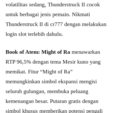
volatilitas sedang, Thunderstruck II cocok
untuk berbagai jenis pemain. Nikmati
Thunderstruck II di cr777 dengan melakukan
login slot terlebih dahulu.
Book of Atem: Might of Ra
menawarkan
RTP 96,5% dengan tema Mesir kuno yang
memikat. Fitur “Might of Ra”
memungkinkan simbol ekspansi mengisi
seluruh gulungan, membuka peluang
kemenangan besar. Putaran gratis dengan
simbol khusus memberikan potensi pengali