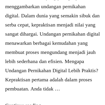
menggambarkan undangan pernikahan
digital. Dalam dunia yang semakin sibuk dan
serba cepat, kepraktisan menjadi nilai yang
sangat dihargai. Undangan pernikahan digital
menawarkan berbagai kemudahan yang
membuat proses mengundang menjadi jauh
lebih sederhana dan efisien. Mengapa
Undangan Pernikahan Digital Lebih Praktis?
Kepraktisan pertama adalah dalam proses
pembuatan. Anda tidak …