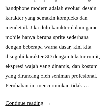
h
handphone modern adalah evolusi desain
a
karakter yang semakin kompleks dan
n
mendetail. Jika dulu karakter dalam game
D
mobile hanya berupa sprite sederhana
i
dengan beberapa warna dasar, kini kita
g
disuguhi karakter 3D dengan tekstur rumit,
i
ekspresi wajah yang dinamis, dan kostum
t
yang dirancang oleh seniman profesional.
a
Perubahan ini mencerminkan tidak …
l
L
“
Continue reading
e