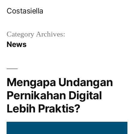
Skip
Costasiella
to
content
Category Archives:
News
Mengapa Undangan
Pernikahan Digital
Lebih Praktis?