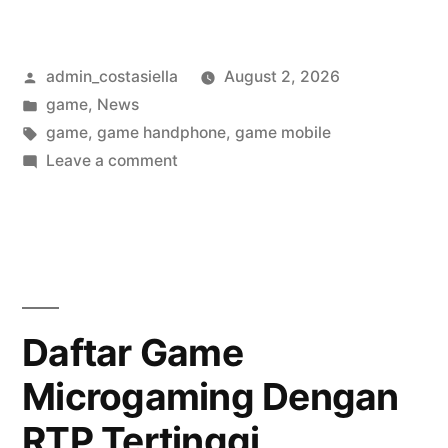
E
b
v
i
Posted
admin_costasiella
August 2, 2026
o
h
by
Posted
game
,
News
l
in
Tags:
game
,
game handphone
,
game mobile
P
u
on
Leave a comment
r
Evolusi
s
a
Karakter
i
dan
k
Desain
K
t
di
a
Game
i
Daftar Game
r
Handphone
s
Microgaming Dengan
Modern
a
?
RTP Tertinggi
k