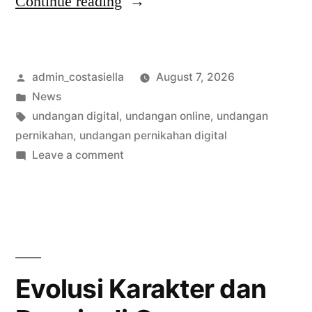
“
Continue reading
M
e
Posted
admin_costasiella
August 7, 2026
n
by
Posted
News
g
in
Tags:
undangan digital
,
undangan online
,
undangan
a
pernikahan
,
undangan pernikahan digital
on
Leave a comment
p
Mengapa
a
Undangan
Pernikahan
U
Digital
n
Lebih
d
Praktis?
Evolusi Karakter dan
a