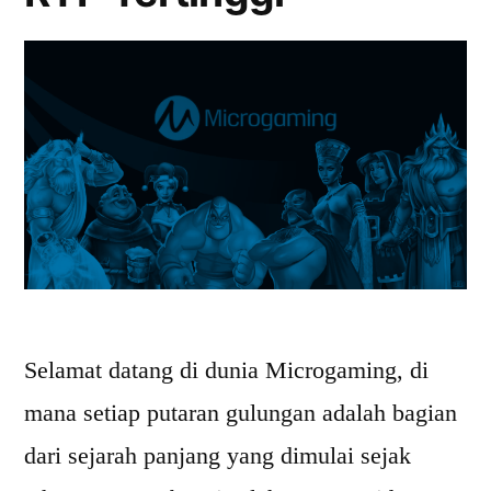
”
t
e
r
d
a
n
D
e
s
Selamat datang di dunia Microgaming, di
a
mana setiap putaran gulungan adalah bagian
i
dari sejarah panjang yang dimulai sejak